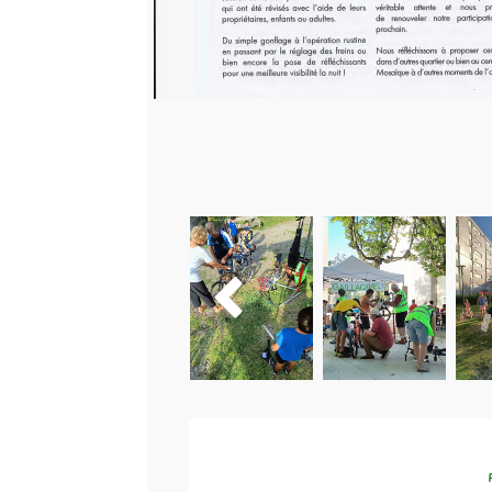

Asso
Parution au J