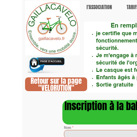
l'ASSOCIATION
TARIF
En rempl
je certifie
que m
fonctionnement 
sécurité.
Je m'engage à 
sécurité de l'or
Le casque est f
Enfants âgés à 
Retour sur la page
Sortie gratuite
"VELORUTION"
Inscription à la b
Nom
*