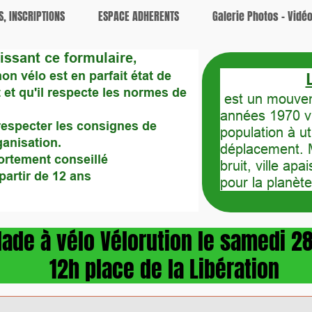
S, INSCRIPTIONS
ESPACE ADHERENTS
Galerie Photos - Vidé
issant ce formulaire,
on vélo est en parfait état de
et qu'il respecte les normes de
est un mouveme
années 1970 vi
respecter les consignes de
population à u
ganisation.
déplacement. M
ortement conseillé
bruit, ville ap
partir de 12 ans
pour la planète
alade à vélo Vélorution le samedi 
12h place de la Libération