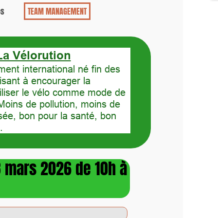
os
TEAM MANAGEMENT
La Vélorution
nt international né fin des
sant à encourager la
tiliser le vélo comme mode de
oins de pollution, moins de
aisée, bon pour la santé, bon
.
28 mars 2026 de 10h à